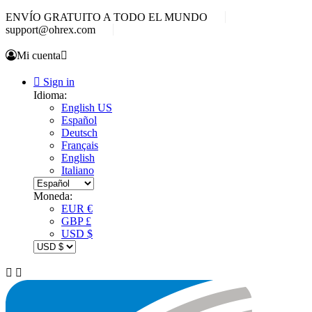
ENVÍO GRATUITO A TODO EL MUNDO
support@ohrex.com
Mi cuenta


Sign in
Idioma:
English US
Español
Deutsch
Français
English
Italiano
Moneda:
EUR €
GBP £
USD $

