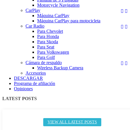
Motorcycle Navigation
CarPlay


Máquina CarPlay
Máquina CarPlay para motocicleta
Car Radio


Para Chevolet
Para Honda
Para Skoda
Para Seat
Para Volkswagen
Para Golf
Cámara de respaldo


Wireless Backup Camera
Accesorios
DESCARGAR
Programa de afiliación
Opiniones
LATEST POSTS
VIEW ALL LATEST POSTS