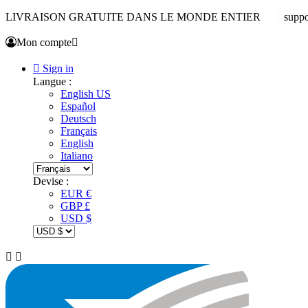
LIVRAISON GRATUITE DANS LE MONDE ENTIER
supp
Mon compte


Sign in
Langue :
English US
Español
Deutsch
Français
English
Italiano
Devise :
EUR €
GBP £
USD $

