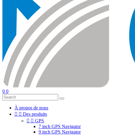
0
0
À propos de nous


Des produits


GPS
7 inch GPS Navigator
9 inch GPS Navigator