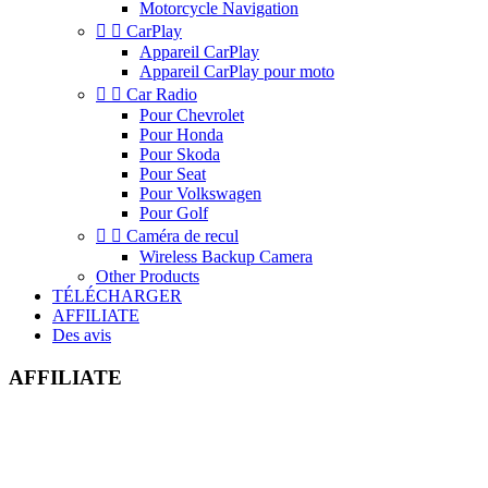
Motorcycle Navigation


CarPlay
Appareil CarPlay
Appareil CarPlay pour moto


Car Radio
Pour Chevrolet
Pour Honda
Pour Skoda
Pour Seat
Pour Volkswagen
Pour Golf


Caméra de recul
Wireless Backup Camera
Other Products
TÉLÉCHARGER
AFFILIATE
Des avis
AFFILIATE