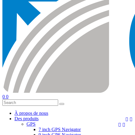
0
0
À propos de nous
Des produits


GPS


7 inch GPS Navigator
9 inch GPS Navigator