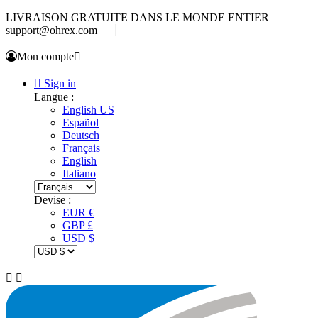
LIVRAISON GRATUITE DANS LE MONDE ENTIER
support@ohrex.com
Mon compte


Sign in
Langue :
English US
Español
Deutsch
Français
English
Italiano
Devise :
EUR €
GBP £
USD $

