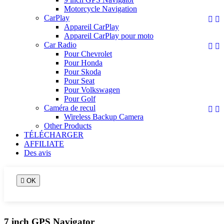
Motorcycle Navigation
CarPlay


Appareil CarPlay
Appareil CarPlay pour moto
Car Radio


Pour Chevrolet
Pour Honda
Pour Skoda
Pour Seat
Pour Volkswagen
Pour Golf
Caméra de recul


Wireless Backup Camera
Other Products
TÉLÉCHARGER
AFFILIATE
Des avis

OK
7 inch GPS Navigator