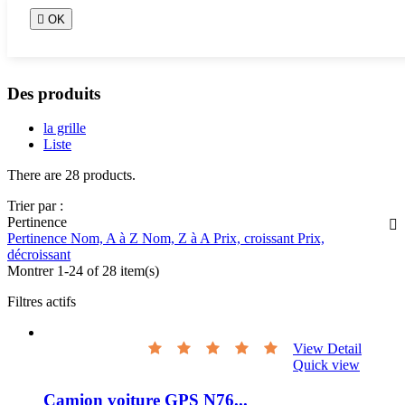

OK
Des produits
la grille
Liste
There are 28 products.
Trier par :
Pertinence

Pertinence
Nom, A à Z
Nom, Z à A
Prix, croissant
Prix,
décroissant
Montrer 1-24 of 28 item(s)
Filtres actifs
View Detail
Quick view
Camion voiture GPS N76...