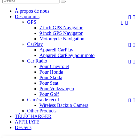
À propos de nous
Des produits


GPS


7 inch GPS Navigator
9 inch GPS Navigator
Motorcycle Navigation
CarPlay


Appareil CarPlay
Appareil CarPlay pour moto
Car Radio


Pour Chevrolet
Pour Honda
Pour Skoda
Pour Seat
Pour Volkswagen
Pour Golf
Caméra de recul


Wireless Backup Camera
Other Products
TÉLÉCHARGER
AFFILIATE
Des avis