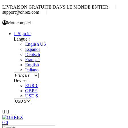
LIVRAISON GRATUITE DANS LE MONDE ENTIER
support@ohrex.com
Mon compte


Sign in
Langue :
English US
Español
Deutsch
Français
English
Italiano
Devise :
EUR €
GBP £
USD $


0
0